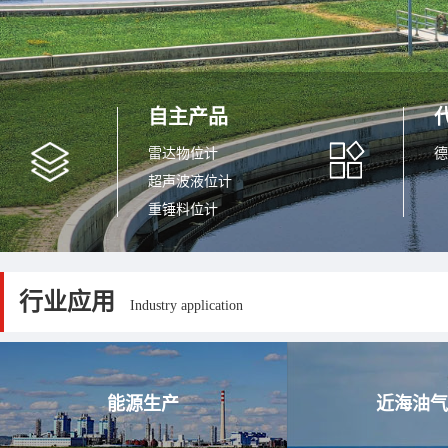
自主产品
雷达物位计
德
超声波液位计
重锤料位计
电容式物位计
智能锅炉汽包液位计
磁致伸缩液位计
行业应用
Industry application
浮力式位计
雷达水位计
高炉雷达探尺
能源生产
近海油气
吹气式液位计
智能多点平均温度计