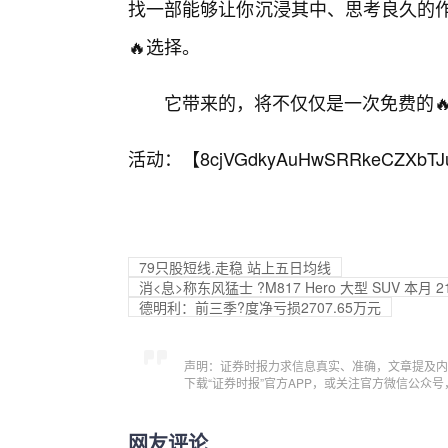
找一部能够让你沉浸其中、思考良久的作
🔥选择。
它带来的，将不仅仅是一次免费的
活动：【
8cjVGdkyAuHwSRRkeCZXbTJ
79只股短线.走稳 站上五日均线
消<息>称东风猛士 ?M817 Hero 大型 SUV 本月
德明利：前三季?度净亏损2707.65万元
声明：证券时报力求信息真实、准确，文章提及内
下载“证券时报”官方APP，或关注官方微信公众
网友评论