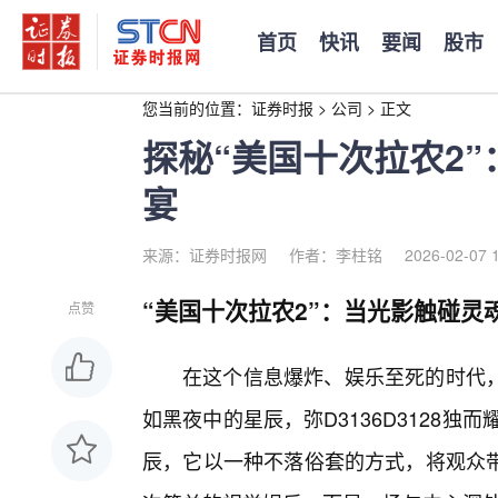
首页
快讯
要闻
股市
您当前的位置：
证券时报
>
公司
>
正文
探秘“美国十次拉农2
宴
来源：证券时报网
作者：李柱铭
2026-02-07 
“美国十次拉农2”：当光影触碰灵
点赞
在这个信息爆炸、娱乐至死的时代
如黑夜中的星辰，弥D3136D3128独
辰，它以一种不落俗套的方式，将观众