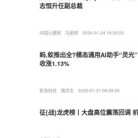
志恒升任副总裁
中国小康网
马家辉
2026-01-24 19:20:50
蚂.蚁推出全?模态通用AI助手“灵光
收涨1.13%
新浪财经
魏京生
2026-01-31 08:48:50
征{战}龙虎榜丨大盘高位震荡回调 