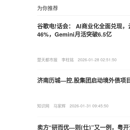
为你推荐
谷歌电!话会： AI商业化全面兑现
46%，Gemini月活突破6.5亿
楚天都市报
李柱铭
2026-01-28 02:51:50
济南历城—控.股集团启动境外债项
知识网
马家辉
2026-01-31 09:45:50
卖方“研而优—则{仕}”又一例，粤