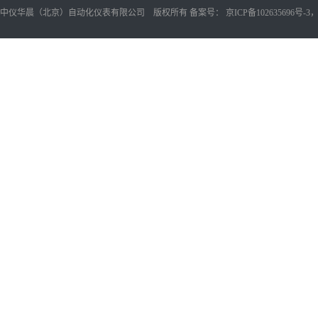
中仪华晨（北京）自动化仪表有限公司 版权所有 备案号：
京ICP备102635696号-3