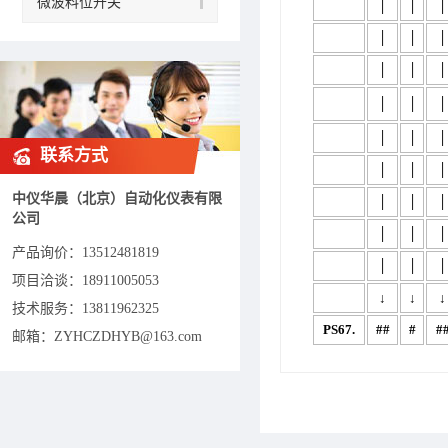
微波料位开关
│
│
│
│
│
│
│
│
│
│
│
│
│
│
│
联系方式
│
│
│
中仪华晨（北京）自动化仪表有限
│
│
│
公司
│
│
│
产品询价：
13512481819
│
│
│
项目洽谈：
18911005053
↓
↓
↓
技术服务：13811962325
PS67.
##
#
#
邮箱：ZYHCZDHYB@163.com