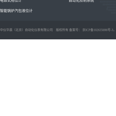
电容式物位计
自动化控制系统
智能锅炉汽包液位计
中仪华晨（北京）自动化仪表有限公司 版权所有 备案号：
京ICP备102635696号-3