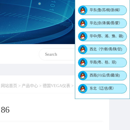
华东(鲁/苏/皖/浙/闽）
华北(京/津/冀/晋/蒙）
华中(鄂、湘、豫、赣)
西北（宁/新/青/陕/甘)
华南(粤、桂、琼)
西南(川/云/贵/藏/渝)
网站首页 > 产品中心 > 德国VEGA仪表 > 导波雷达液位计
东北（辽/吉/黑）
86