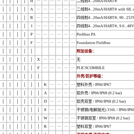
│
│
│
│
H
┄
┄
┄
┄
┄
┄
二线制4...20mA/HART®
│
│
│
│
A
┄
┄
┄
┄
┄
┄
二线制4...20mA/HART® with SIL qu
│
│
│
│
B
┄
┄
┄
┄
┄
┄
四线制4...20mA/HART®; 90...253V
│
│
│
│
I
┄
┄
┄
┄
┄
┄
四线制4...20mA/HART®; 9.6...48V 
│
│
│
│
P
┄
┄
┄
┄
┄
┄
Profibus PA
│
│
│
│
F
┄
┄
┄
┄
┄
┄
Foundation Fieldbus
│
│
│
│
│
附加设备
：
│
│
│
│
│
X
┄
┄
┄
┄
┄
无
│
│
│
│
│
F
┄
┄
┄
┄
┄
PLICSCOMBILE
│
│
│
│
│
│
外壳/防护等级
：
│
│
│
│
│
│
K
┄
┄
┄
┄
塑料外壳 / IP66/IP67
│
│
│
│
│
│
A
┄
┄
┄
┄
铝外壳 / IP66/IP68 (0.2 bar)
│
│
│
│
│
│
D
┄
┄
┄
┄
铝壳双室 / IP66/IP68 (0.2 bar)
│
│
│
│
│
│
8
┄
┄
┄
┄
不锈钢(电解抛光) 316L / IP66/IP68 (
│
│
│
│
│
│
W
┄
┄
┄
┄
不锈钢双室 / IP66/IP68 (0.2 bar)
│
│
│
│
│
│
R
┄
┄
┄
┄
塑料双室 / IP66/IP67