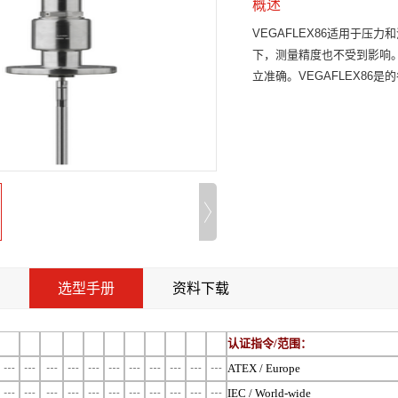
概述
VEGAFLEX
86适用于压力
下，测量精度也不受到影响
立准确。VEGAFLEX86
绍
选型手册
资料下载
认证指令/范围：
┄
┄
┄
┄
┄
┄
┄
┄
┄
┄
┄
ATEX / Europe
┄
┄
┄
┄
┄
┄
┄
┄
┄
┄
┄
IEC / World-wide