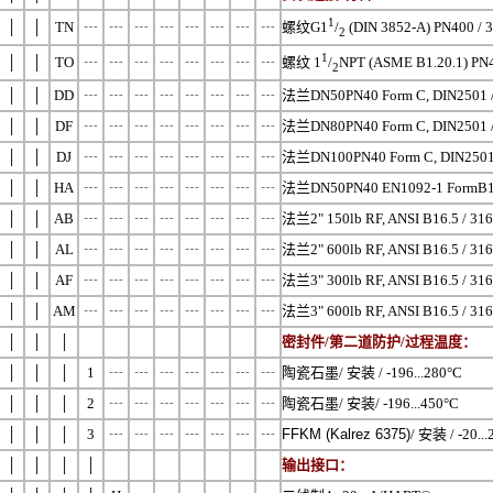
1
│
│
TN
┄
┄
┄
┄
┄
┄
┄
┄
螺纹G1
/
(DIN 3852-A) PN400 / 
2
1
│
│
TO
┄
┄
┄
┄
┄
┄
┄
┄
螺纹 1
/
NPT (ASME B1.20.1) PN4
2
│
│
DD
┄
┄
┄
┄
┄
┄
┄
┄
法兰DN50PN40 Form C, DIN2501 /
│
│
DF
┄
┄
┄
┄
┄
┄
┄
┄
法兰DN80PN40 Form C, DIN2501 /
│
│
DJ
┄
┄
┄
┄
┄
┄
┄
┄
法兰DN100PN40 Form C, DIN2501 
│
│
HA
┄
┄
┄
┄
┄
┄
┄
┄
法兰DN50PN40 EN1092-1 FormB1
│
│
AB
┄
┄
┄
┄
┄
┄
┄
┄
法兰2" 150lb RF, ANSI B16.5 / 31
│
│
AL
┄
┄
┄
┄
┄
┄
┄
┄
法兰2" 600lb RF, ANSI B16.5 / 31
│
│
AF
┄
┄
┄
┄
┄
┄
┄
┄
法兰3" 300lb RF, ANSI B16.5 / 31
│
│
AM
┄
┄
┄
┄
┄
┄
┄
┄
法兰3" 600lb RF, ANSI B16.5 / 31
│
│
│
密封件/第二道防护/过程温度：
│
│
│
1
┄
┄
┄
┄
┄
┄
┄
陶瓷石墨/ 安装 / -196...280°C
│
│
│
2
┄
┄
┄
┄
┄
┄
┄
陶瓷石墨/ 安装/ -196...450°C
│
│
│
3
┄
┄
┄
┄
┄
┄
┄
FFKM (Kalrez 6375)
/ 安装 / -20..
│
│
│
│
输出接口：