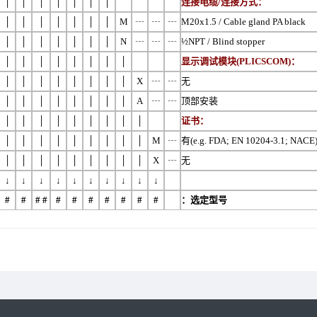
│
│
│
│
│
│
│
连接电缆/连接方式：
│
│
│
│
│
│
│
M
┄
┄
┄
M20x1.5 / Cable gland PA black
│
│
│
│
│
│
│
N
┄
┄
┄
½NPT / Blind stopper
│
│
│
│
│
│
│
│
显示调试模块(PLICSCOM)：
│
│
│
│
│
│
│
│
X
┄
┄
无
│
│
│
│
│
│
│
│
A
┄
┄
顶部安装
│
│
│
│
│
│
│
│
│
证书：
│
│
│
│
│
│
│
│
│
M
┄
有(e.g. FDA; EN 10204-3.1; NACE
│
│
│
│
│
│
│
│
│
X
┄
无
↓
↓
↓
↓
↓
↓
↓
↓
↓
↓
#
#
#
#
#
#
#
#
#
#
#
：选定型号