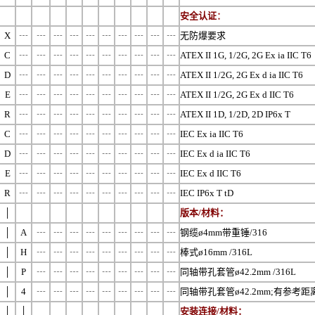
安全认证
：
X
┄
┄
┄
┄
┄
┄
┄
┄
┄
┄
无防爆要求
C
┄
┄
┄
┄
┄
┄
┄
┄
┄
┄
ATEX II 1G, 1/2G, 2G Ex ia IIC T6
D
┄
┄
┄
┄
┄
┄
┄
┄
┄
┄
ATEX II 1/2G, 2G Ex d ia IIC T6
E
┄
┄
┄
┄
┄
┄
┄
┄
┄
┄
ATEX II 1/2G, 2G Ex d IIC T6
R
┄
┄
┄
┄
┄
┄
┄
┄
┄
┄
ATEX II 1D, 1/2D, 2D IP6x T
C
┄
┄
┄
┄
┄
┄
┄
┄
┄
┄
IEC Ex ia IIC T6
D
┄
┄
┄
┄
┄
┄
┄
┄
┄
┄
IEC Ex d ia IIC T6
E
┄
┄
┄
┄
┄
┄
┄
┄
┄
┄
IEC Ex d IIC T6
R
┄
┄
┄
┄
┄
┄
┄
┄
┄
┄
IEC IP6x T tD
│
版本/材料：
│
A
┄
┄
┄
┄
┄
┄
┄
┄
┄
钢缆ø4mm带重锤/316
│
H
┄
┄
┄
┄
┄
┄
┄
┄
┄
棒式ø16mm /316L
│
P
┄
┄
┄
┄
┄
┄
┄
┄
┄
同轴带孔套管ø42.2mm /316L
│
4
┄
┄
┄
┄
┄
┄
┄
┄
┄
同轴带孔套管ø42.2mm;有参考距离 
│
│
安装连接/材料
：