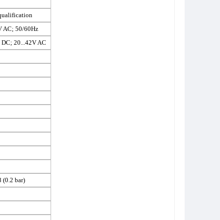
alification
 AC; 50/60Hz
DC; 20...42V AC
0.2 bar)