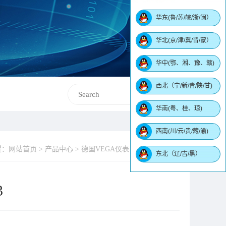
华东(鲁/苏/皖/浙/闽）
华北(京/津/冀/晋/蒙）
华中(鄂、湘、豫、赣)
西北（宁/新/青/陕/甘)
华南(粤、桂、琼)
西南(川/云/贵/藏/渝)
：网站首页 > 产品中心 > 德国VEGA仪表 > 振动料位开关
东北（辽/吉/黑）
3