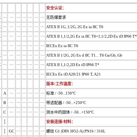
安全认证：
X
┄
┄
┄
┄
┄
┄
┄
无防爆要求
X
┄
┄
┄
┄
┄
┄
┄
ATEX II 1G, 1/2G, 2G Ex ia IIC T6
K
┄
┄
┄
┄
┄
┄
┄
ATEX II 1,1/2,2G Ex ia IIC T6+1,1/2,2D Ex tD IP66 T*
┄
┄
┄
┄
┄
┄
┄
IECEx Ex ia IIC T6
X
┄
┄
┄
┄
┄
┄
┄
ATEX II 1/2G, 2G Ex d IIC T1... T6 Ga/Gb, Gb
X
┄
┄
┄
┄
┄
┄
┄
ATEX II 1,1/2,2D Ex tD IP66 T*
┄
┄
┄
┄
┄
┄
┄
IECEx Ex tD A20/21 IP66 T, A21
版本/工作温度：
A
┄
┄
┄
┄
┄
┄
标准 / -50...150°C
B
┄
┄
┄
┄
┄
┄
带适配器 / -50...+250°C
C
┄
┄
┄
┄
┄
┄
测水中的固体 / -50...+150°C
│
安装连接/材料：
│
GC
┄
┄
┄
┄
┄
螺纹 G1 (DIN 3852-A) PN16 / 316L