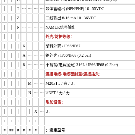
│
│
T
┄
┄
┄
┄
晶体管输出 (NPN/PNP) 10...55VDC
│
│
Z
┄
┄
┄
┄
二线输出 8/16 mA 10...36VDC
│
│
N
┄
┄
┄
┄
NAMUR信号输出
│
│
│
外壳/防护等级：
│
│
│
K
┄
┄
┄
塑料外壳 / IP66/IP67
│
│
│
A
┄
┄
┄
铝外壳 / IP66/IP68 (0.2 bar)
│
│
│
8
┄
┄
┄
不锈钢(电解抛光) 316L / IP66/IP68 (0.2bar)
│
│
│
│
连接电缆/电缆密封盖/连接插头：
│
│
│
│
M
┄
┄
M20x1.5 / 有 / 无
│
│
│
│
N
┄
┄
½NPT / 无 / 无
│
│
│
│
│
附加设备：
│
│
│
│
│
X
┄
无
↓
↓
↓
↓
↓
↓
#
##
#
#
#
#
：选定型号