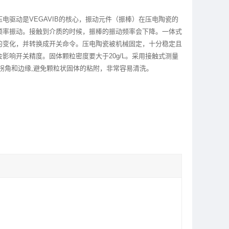
电驱动是VEGAVIB的核心，振动元件（振棒）在压电陶瓷的
频率振动。接触到介质的时候，振棒的振动频率会下降。一体式
的变化，并转换成开关命令。压电陶瓷被机械固定，十分稳定且
影响开关精度。固体颗粒密度要大于20g/L。采用接触式测量
拐角和边缘,避免颗粒状固体的粘附，非常容易清洗。