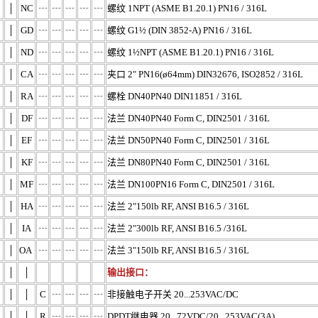
│
NC
┄
┄
┄
┄
┄
螺纹 1NPT (ASME B1.20.1) PN16 / 316L
│
GD
┄
┄
┄
┄
┄
螺纹 G1½ (DIN 3852-A) PN16 / 316L
│
ND
┄
┄
┄
┄
┄
螺纹 1½NPT (ASME B1.20.1) PN16 / 316L
│
CA
┄
┄
┄
┄
┄
夹口 2" PN16(ø64mm) DIN32676, ISO2852 / 316L
│
RA
┄
┄
┄
┄
┄
螺栓 DN40PN40 DIN11851 / 316L
│
DF
┄
┄
┄
┄
┄
法兰 DN40PN40 Form C, DIN2501 / 316L
│
EF
┄
┄
┄
┄
┄
法兰 DN50PN40 Form C, DIN2501 / 316L
│
KF
┄
┄
┄
┄
┄
法兰 DN80PN40 Form C, DIN2501 / 316L
│
MF
┄
┄
┄
┄
┄
法兰 DN100PN16 Form C, DIN2501 / 316L
│
HA
┄
┄
┄
┄
┄
法兰 2"150lb RF, ANSI B16.5 / 316L
│
IA
┄
┄
┄
┄
┄
法兰 2"300lb RF, ANSI B16.5 /316L
│
OA
┄
┄
┄
┄
┄
法兰 3"150lb RF, ANSI B16.5 / 316L
│
│
输出接口：
│
│
C
┄
┄
┄
┄
非接触电子开关 20...253VAC/DC
│
│
R
┄
┄
┄
┄
DPDT继电器 20...72VDC/20...253VAC(3A)