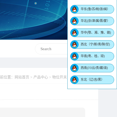
华东(鲁/苏/皖/浙/闽）
华北(京/津/冀/晋/蒙）
华中(鄂、湘、豫、赣)
西北（宁/新/青/陕/甘)
华南(粤、桂、琼)
西南(川/云/贵/藏/渝)
前位置：网站首页 > 产品中心 > 物位开关 > 音叉液位开关
东北（辽/吉/黑）