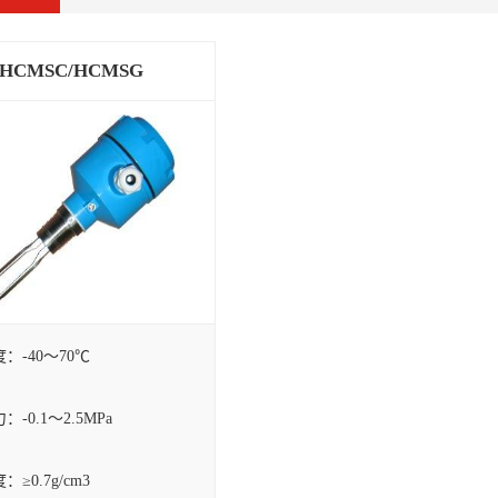
HCMSC/HCMSG
：-40～70℃
-0.1～2.5MPa
≥0.7g/cm3