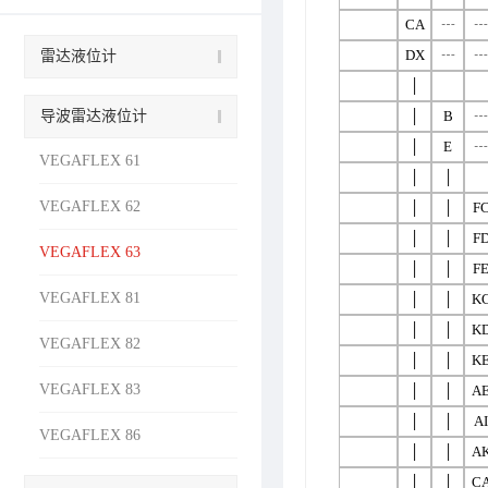
CA
┄
┄
DX
┄
┄
雷达液位计
│
导波雷达液位计
│
B
┄
│
E
┄
VEGAFLEX 61
│
│
VEGAFLEX 62
│
│
F
│
│
F
VEGAFLEX 63
│
│
F
VEGAFLEX 81
│
│
K
│
│
K
VEGAFLEX 82
│
│
K
VEGAFLEX 83
│
│
A
│
│
AI
VEGAFLEX 86
│
│
A
│
│
C