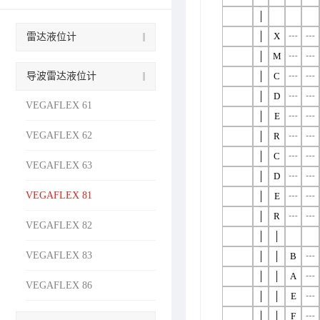
│
│
X
┄
┄
雷达液位计
│
M
┄
┄
导波雷达液位计
│
C
┄
┄
│
D
┄
┄
VEGAFLEX 61
│
E
┄
┄
VEGAFLEX 62
│
R
┄
┄
│
C
┄
┄
VEGAFLEX 63
│
D
┄
┄
VEGAFLEX 81
│
E
┄
┄
│
R
┄
┄
VEGAFLEX 82
│
│
VEGAFLEX 83
│
│
B
┄
│
│
A
┄
VEGAFLEX 86
│
│
E
┄
│
│
F
┄