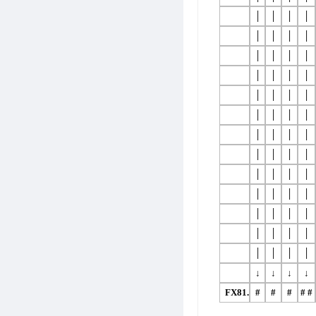
│
│
│
│
│
│
│
│
│
│
│
│
│
│
│
│
│
│
│
│
│
│
│
│
│
│
│
│
│
│
│
│
│
│
│
│
│
│
│
│
│
│
│
│
│
│
│
│
│
│
│
│
↓
↓
↓
↓
FX81.
#
#
#
#
#