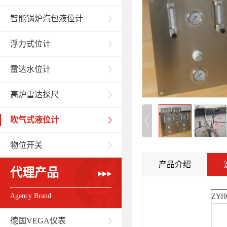
智能锅炉汽包液位计
浮力式位计
雷达水位计
高炉雷达探尺
吹气式液位计
物位开关
产品介绍
代理产品
Agency Brand
ZYH
德国VEGA仪表